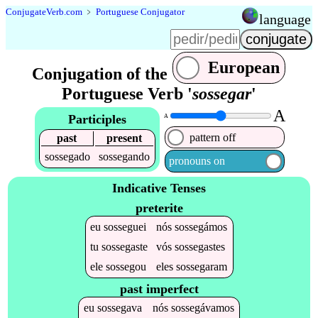
Conjugate
Verb
.
com
﹥
Portuguese Conjugator
language
European
Conjugation of the
Portuguese Verb '
sossegar
'
A
Participles
A
pattern off
past
present
sossegado
sossegando
pronouns on
Indicative Tenses
preterite
eu
sosseguei
nós
sossegámos
tu
sossegaste
vós
sossegastes
ele
sossegou
eles
sossegaram
past imperfect
eu
sossegava
nós
sossegávamos