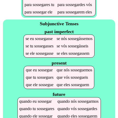
para
sossegares
tu
para
sossegardes
vós
para
sossegar
ele
para
sossegarem
eles
Subjunctive Tenses
past imperfect
se
eu
sossegasse
se
nós
sossegássemos
se
tu
sossegasses
se
vós
sossegásseis
se
ele
sossegasse
se
eles
sossegassem
present
que
eu
sossegue
que
nós
sosseguemos
que
tu
sossegues
que
vós
sossegueis
que
ele
sossegue
que
eles
sosseguem
future
quando
eu
sossegar
quando
nós
sossegarmos
quando
tu
sossegares
quando
vós
sossegardes
quando
ele
sossegar
quando
eles
sossegarem