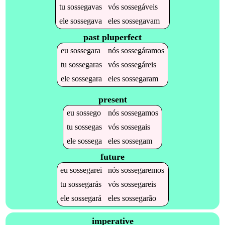
tu
sossegavas
vós
sossegáveis
ele
sossegava
eles
sossegavam
past pluperfect
eu
sossegara
nós
sossegáramos
tu
sossegaras
vós
sossegáreis
ele
sossegara
eles
sossegaram
present
eu
sossego
nós
sossegamos
tu
sossegas
vós
sossegais
ele
sossega
eles
sossegam
future
eu
sossegarei
nós
sossegaremos
tu
sossegarás
vós
sossegareis
ele
sossegará
eles
sossegarão
imperative