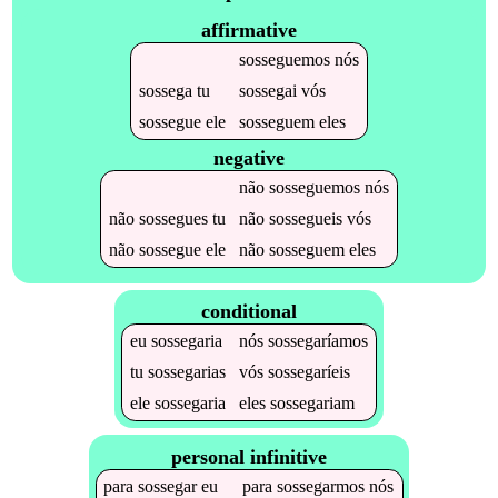
affirmative
sosseguemos
nós
sossega
tu
sossegai
vós
sossegue
ele
sosseguem
eles
negative
não
sosseguemos
nós
não
sossegues
tu
não
sossegueis
vós
não
sossegue
ele
não
sosseguem
eles
conditional
eu
sossegaria
nós
sossegaríamos
tu
sossegarias
vós
sossegaríeis
ele
sossegaria
eles
sossegariam
personal infinitive
para
sossegar
eu
para
sossegarmos
nós