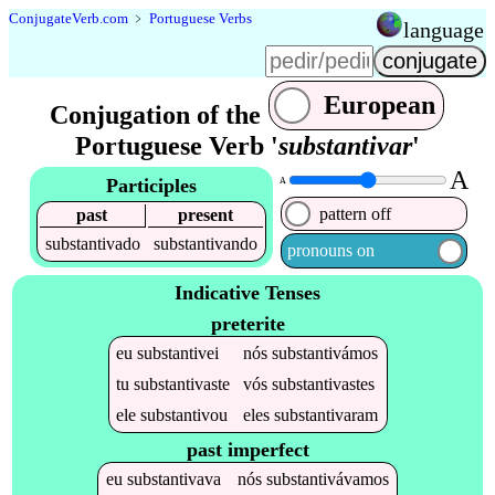
Conjugate
Verb
.
com
﹥
Portuguese Verbs
language
European
Conjugation of the
Portuguese Verb '
substantivar
'
A
Participles
A
pattern off
past
present
substantivado
substantivando
pronouns on
Indicative Tenses
preterite
eu
substantivei
nós
substantivámos
tu
substantivaste
vós
substantivastes
ele
substantivou
eles
substantivaram
past imperfect
eu
substantivava
nós
substantivávamos