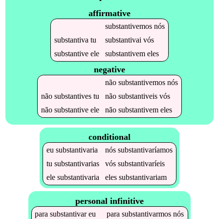
affirmative
substantivemos
nós
substantiva
tu
substantivai
vós
substantive
ele
substantivem
eles
negative
não
substantivemos
nós
não
substantives
tu
não
substantiveis
vós
não
substantive
ele
não
substantivem
eles
conditional
eu
substantivaria
nós
substantivaríamos
tu
substantivarias
vós
substantivaríeis
ele
substantivaria
eles
substantivariam
personal infinitive
para
substantivar
eu
para
substantivarmos
nós