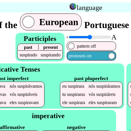
language
European
f the
Portuguese 
A
Participles
A
pattern off
past
present
suspirado
suspirando
pronouns on
icative Tenses
ast imperfect
past pluperfect
ava
nós
suspirávamos
eu
suspirara
nós
suspiráramos
avas
vós
suspiráveis
tu
suspiraras
vós
suspiráreis
rava
eles
suspiravam
ele
suspirara
eles
suspiraram
imperative
affirmative
negative