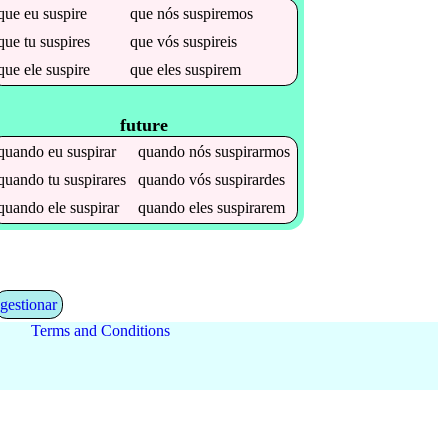
que
eu
suspire
que
nós
suspiremos
que
tu
suspires
que
vós
suspireis
que
ele
suspire
que
eles
suspirem
future
quando
eu
suspirar
quando
nós
suspirarmos
quando
tu
suspirares
quando
vós
suspirardes
quando
ele
suspirar
quando
eles
suspirarem
gestionar
Terms and Conditions