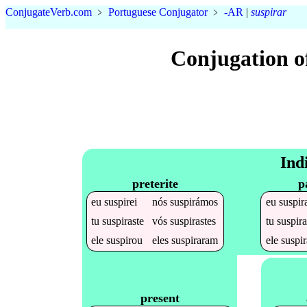
Conjugate
Verb
.
com
﹥
Portuguese Conjugator
﹥
-AR
|
suspirar
Conjugation o
Ind
preterite
p
eu
suspirei
nós
suspirámos
eu
suspir
tu
suspiraste
vós
suspirastes
tu
suspir
ele
suspirou
eles
suspiraram
ele
suspi
present