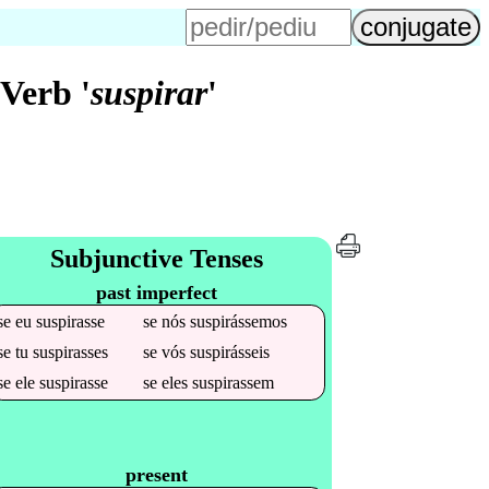
Verb '
suspirar
'
Subjunctive Tenses
past imperfect
se
eu
suspirasse
se
nós
suspirássemos
se
tu
suspirasses
se
vós
suspirásseis
se
ele
suspirasse
se
eles
suspirassem
present