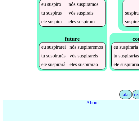
eu
suspiro
nós
suspiramos
suspira
tu
suspiras
vós
suspirais
suspire
ele
suspira
eles
suspiram
future
co
eu
suspirarei
nós
suspiraremos
eu
suspiraria
tu
suspirarás
vós
suspirareis
tu
suspiraria
ele
suspirará
eles
suspirarão
ele
suspirari
falar
re
About