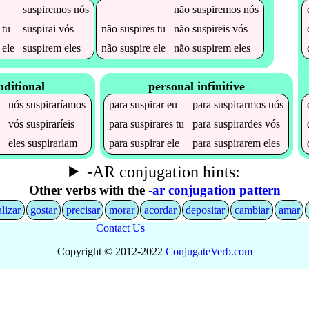
suspiremos
nós
não
suspiremos
nós
tu
suspirai
vós
não
suspires
tu
não
suspireis
vós
ele
suspirem
eles
não
suspire
ele
não
suspirem
eles
nditional
personal infinitive
nós
suspiraríamos
para
suspirar
eu
para
suspirarmos
nós
s
vós
suspiraríeis
para
suspirares
tu
para
suspirardes
vós
a
eles
suspirariam
para
suspirar
ele
para
suspirarem
eles
-AR conjugation hints:
Other verbs with the
-ar conjugation pattern
alizar
gostar
precisar
morar
acordar
depositar
cambiar
amar
Contact Us
Copyright © 2012-2022
Conjugate
Verb
.
com