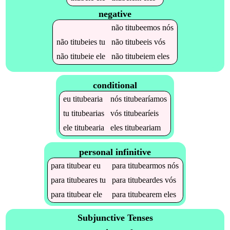
negative
não
titubeemos
nós
não
titubeies
tu
não
titubeeis
vós
não
titubeie
ele
não
titubeiem
eles
conditional
eu
titubearia
nós
titubearíamos
tu
titubearias
vós
titubearíeis
ele
titubearia
eles
titubeariam
personal infinitive
para
titubear
eu
para
titubearmos
nós
para
titubeares
tu
para
titubeardes
vós
para
titubear
ele
para
titubearem
eles
Subjunctive Tenses