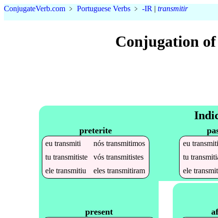
Conjugate
Verb
.
com
﹥
Portuguese Verbs
﹥
-IR
|
transmitir
Conjugation of
Indi
preterite
pa
eu
transmiti
nós
transmitimos
eu
transmit
tu
transmitiste
vós
transmitistes
tu
transmiti
ele
transmitiu
eles
transmitiram
ele
transmit
a
present