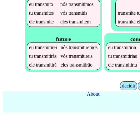
eu
transmito
nós
transmitimos
transmite
t
tu
transmites
vós
transmitis
transmita
e
ele
transmite
eles
transmitem
future
cond
eu
transmitirei
nós
transmitiremos
eu
transmitiria
tu
transmitirás
vós
transmitireis
tu
transmitirias
ele
transmitirá
eles
transmitirão
ele
transmitiria
decidir
About