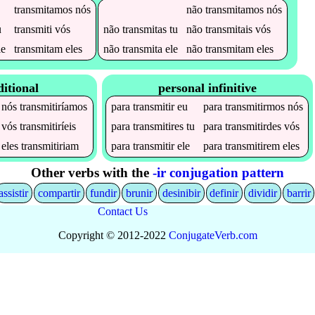
transmitamos
nós
não
transmitamos
nós
u
transmiti
vós
não
transmitas
tu
não
transmitais
vós
le
transmitam
eles
não
transmita
ele
não
transmitam
eles
itional
personal infinitive
nós
transmitiríamos
para
transmitir
eu
para
transmitirmos
nós
vós
transmitiríeis
para
transmitires
tu
para
transmitirdes
vós
eles
transmitiriam
para
transmitir
ele
para
transmitirem
eles
Other verbs with the
-ir conjugation pattern
assistir
compartir
fundir
brunir
desinibir
definir
dividir
barrir
Contact Us
Copyright © 2012-2022
Conjugate
Verb
.
com