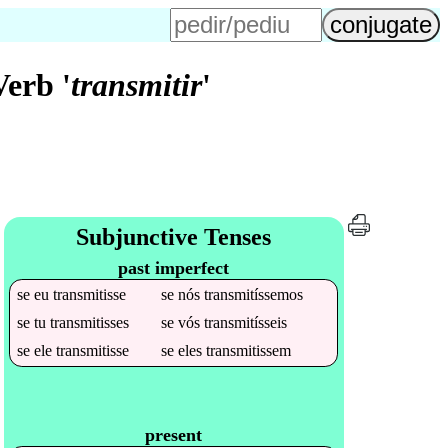
erb '
transmitir
'
Subjunctive Tenses
past imperfect
se
eu
transmitisse
se
nós
transmitíssemos
se
tu
transmitisses
se
vós
transmitísseis
se
ele
transmitisse
se
eles
transmitissem
present