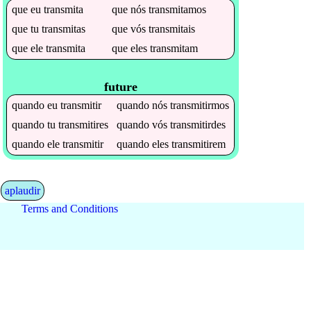
que
eu
transmita
que
nós
transmitamos
que
tu
transmitas
que
vós
transmitais
que
ele
transmita
que
eles
transmitam
future
quando
eu
transmitir
quando
nós
transmitirmos
quando
tu
transmitires
quando
vós
transmitirdes
quando
ele
transmitir
quando
eles
transmitirem
aplaudir
Terms and Conditions