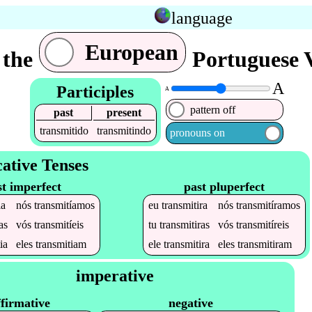
language
European
 the
Portuguese V
A
Participles
A
pattern off
past
present
transmitido
transmitindo
pronouns on
cative Tenses
st imperfect
past pluperfect
ia
nós
transmitíamos
eu
transmitira
nós
transmitíramos
as
vós
transmitíeis
tu
transmitiras
vós
transmitíreis
ia
eles
transmitiam
ele
transmitira
eles
transmitiram
imperative
ffirmative
negative