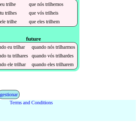
e
eu
trilhe
que
nós
trilhemos
e
tu
trilhes
que
vós
trilheis
e
ele
trilhe
que
eles
trilhem
future
ndo
eu
trilhar
quando
nós
trilharmos
ndo
tu
trilhares
quando
vós
trilhardes
ndo
ele
trilhar
quando
eles
trilharem
gestionar
Terms and Conditions