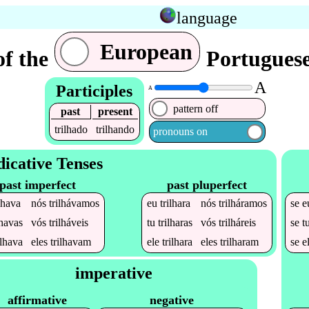
language
European
of the
Portuguese
A
Participles
A
pattern off
past
present
trilhado
trilhando
pronouns on
dicative Tenses
past imperfect
past pluperfect
ilhava
nós
trilhávamos
eu
trilhara
nós
trilháramos
se
e
lhavas
vós
trilháveis
tu
trilharas
vós
trilháreis
se
t
ilhava
eles
trilhavam
ele
trilhara
eles
trilharam
se
e
imperative
affirmative
negative