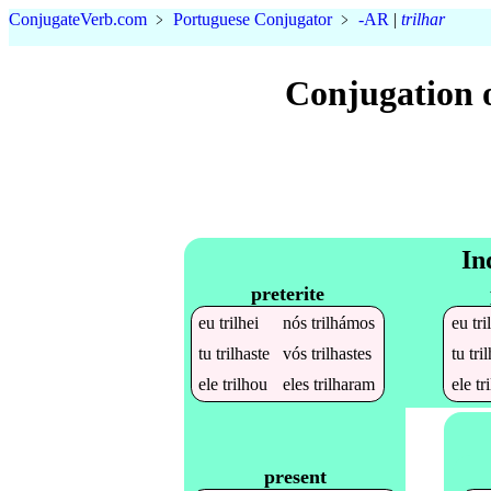
Conjugate
Verb
.
com
﹥
Portuguese Conjugator
﹥
-AR
|
trilhar
Conjugation 
In
preterite
eu
trilhei
nós
trilhámos
eu
tr
tu
trilhaste
vós
trilhastes
tu
tri
ele
trilhou
eles
trilharam
ele
tr
present