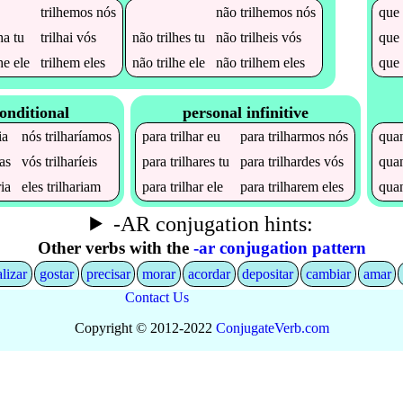
trilhemos
nós
não
trilhemos
nós
qu
lha
tu
trilhai
vós
não
trilhes
tu
não
trilheis
vós
qu
lhe
ele
trilhem
eles
não
trilhe
ele
não
trilhem
eles
qu
onditional
personal infinitive
ia
nós
trilharíamos
para
trilhar
eu
para
trilharmos
nós
qua
ias
vós
trilharíeis
para
trilhares
tu
para
trilhardes
vós
qua
ria
eles
trilhariam
para
trilhar
ele
para
trilharem
eles
qua
-AR conjugation hints:
Other verbs with the
-ar conjugation pattern
alizar
gostar
precisar
morar
acordar
depositar
cambiar
amar
Contact Us
Copyright © 2012-2022
Conjugate
Verb
.
com