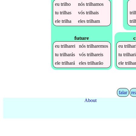
eu
trilho
nós
trilhamos
tri
tu
trilhas
vós
trilhais
tri
ele
trilha
eles
trilham
future
c
eu
trilharei
nós
trilharemos
eu
trilhar
tu
trilharás
vós
trilhareis
tu
trilhar
ele
trilhará
eles
trilharão
ele
trilha
falar
re
About