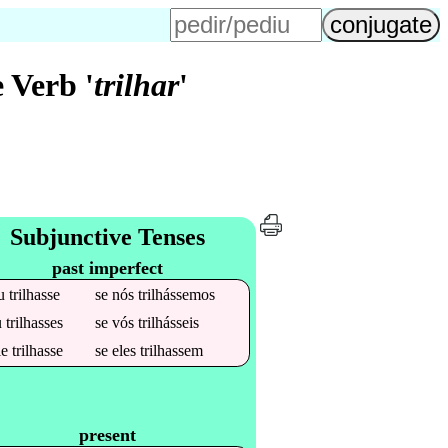
 Verb '
trilhar
'
Subjunctive Tenses
past imperfect
u
trilhasse
se
nós
trilhássemos
u
trilhasses
se
vós
trilhásseis
le
trilhasse
se
eles
trilhassem
present