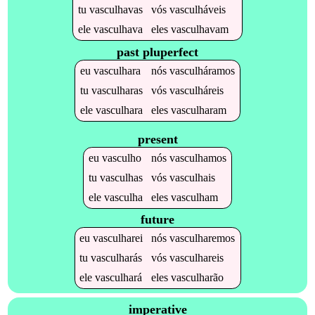
tu
vasculhavas
vós
vasculháveis
ele
vasculhava
eles
vasculhavam
past pluperfect
eu
vasculhara
nós
vasculháramos
tu
vasculharas
vós
vasculháreis
ele
vasculhara
eles
vasculharam
present
eu
vasculho
nós
vasculhamos
tu
vasculhas
vós
vasculhais
ele
vasculha
eles
vasculham
future
eu
vasculharei
nós
vasculharemos
tu
vasculharás
vós
vasculhareis
ele
vasculhará
eles
vasculharão
imperative