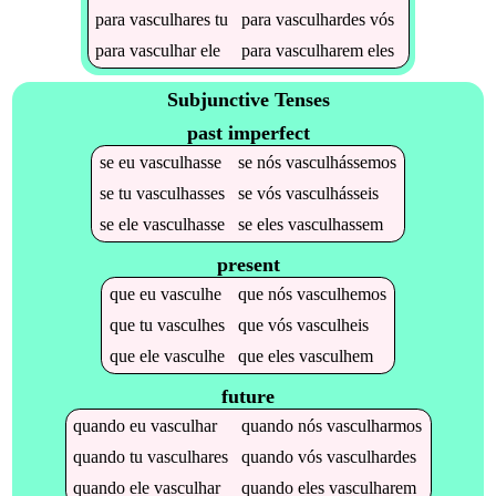
para
vasculhares
tu
para
vasculhardes
vós
para
vasculhar
ele
para
vasculharem
eles
Subjunctive Tenses
past imperfect
se
eu
vasculhasse
se
nós
vasculhássemos
se
tu
vasculhasses
se
vós
vasculhásseis
se
ele
vasculhasse
se
eles
vasculhassem
present
que
eu
vasculhe
que
nós
vasculhemos
que
tu
vasculhes
que
vós
vasculheis
que
ele
vasculhe
que
eles
vasculhem
future
quando
eu
vasculhar
quando
nós
vasculharmos
quando
tu
vasculhares
quando
vós
vasculhardes
quando
ele
vasculhar
quando
eles
vasculharem