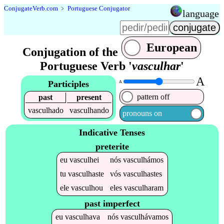
Conjugate
Verb
.
com
﹥
Portuguese Conjugator
language
European
Conjugation of the
Portuguese Verb '
vasculhar
'
A
Participles
A
pattern off
past
present
vasculhado
vasculhando
pronouns on
Indicative Tenses
preterite
eu
vasculhei
nós
vasculhámos
tu
vasculhaste
vós
vasculhastes
ele
vasculhou
eles
vasculharam
past imperfect
eu
vasculhava
nós
vasculhávamos