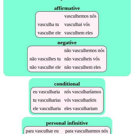
affirmative
vasculhemos
nós
vasculha
tu
vasculhai
vós
vasculhe
ele
vasculhem
eles
negative
não
vasculhemos
nós
não
vasculhes
tu
não
vasculheis
vós
não
vasculhe
ele
não
vasculhem
eles
conditional
eu
vasculharia
nós
vasculharíamos
tu
vasculharias
vós
vasculharíeis
ele
vasculharia
eles
vasculhariam
personal infinitive
para
vasculhar
eu
para
vasculharmos
nós