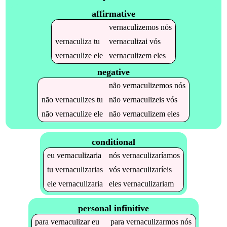
affirmative
vernaculizemos
nós
vernaculiza
tu
vernaculizai
vós
vernaculize
ele
vernaculizem
eles
negative
não
vernaculizemos
nós
não
vernaculizes
tu
não
vernaculizeis
vós
não
vernaculize
ele
não
vernaculizem
eles
conditional
eu
vernaculizaria
nós
vernaculizaríamos
tu
vernaculizarias
vós
vernaculizaríeis
ele
vernaculizaria
eles
vernaculizariam
personal infinitive
para
vernaculizar
eu
para
vernaculizarmos
nós