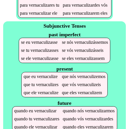
para
vernaculizares
tu
para
vernaculizardes
vós
para
vernaculizar
ele
para
vernaculizarem
eles
Subjunctive Tenses
past imperfect
se
eu
vernaculizasse
se
nós
vernaculizássemos
se
tu
vernaculizasses
se
vós
vernaculizásseis
se
ele
vernaculizasse
se
eles
vernaculizassem
present
que
eu
vernaculize
que
nós
vernaculizemos
que
tu
vernaculizes
que
vós
vernaculizeis
que
ele
vernaculize
que
eles
vernaculizem
future
quando
eu
vernaculizar
quando
nós
vernaculizarmos
quando
tu
vernaculizares
quando
vós
vernaculizardes
quando
ele
vernaculizar
quando
eles
vernaculizarem