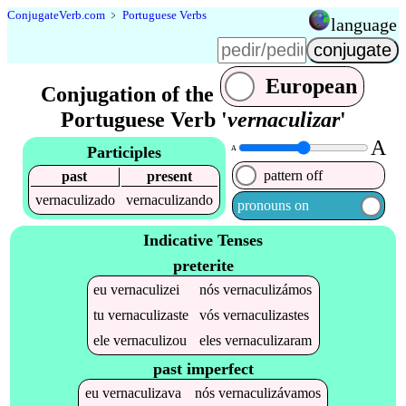
Conjugate
Verb
.
com
﹥
Portuguese Verbs
language
European
Conjugation of the
Portuguese Verb '
vernaculizar
'
A
Participles
A
pattern off
past
present
vernaculizado
vernaculizando
pronouns on
Indicative Tenses
preterite
eu
vernaculizei
nós
vernaculizámos
tu
vernaculizaste
vós
vernaculizastes
ele
vernaculizou
eles
vernaculizaram
past imperfect
eu
vernaculizava
nós
vernaculizávamos