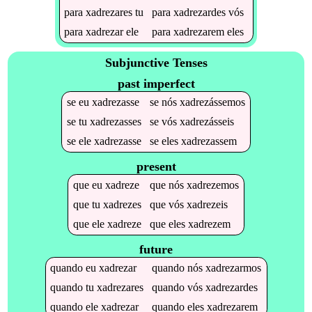
para
xadrezares
tu
para
xadrezardes
vós
para
xadrezar
ele
para
xadrezarem
eles
Subjunctive Tenses
past imperfect
se
eu
xadrezasse
se
nós
xadrezássemos
se
tu
xadrezasses
se
vós
xadrezásseis
se
ele
xadrezasse
se
eles
xadrezassem
present
que
eu
xadreze
que
nós
xadrezemos
que
tu
xadrezes
que
vós
xadrezeis
que
ele
xadreze
que
eles
xadrezem
future
quando
eu
xadrezar
quando
nós
xadrezarmos
quando
tu
xadrezares
quando
vós
xadrezardes
quando
ele
xadrezar
quando
eles
xadrezarem