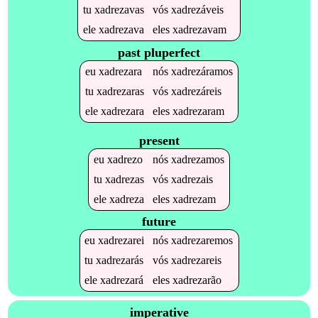
tu
xadrezavas
vós
xadrezáveis
ele
xadrezava
eles
xadrezavam
past pluperfect
eu
xadrezara
nós
xadrezáramos
tu
xadrezaras
vós
xadrezáreis
ele
xadrezara
eles
xadrezaram
present
eu
xadrezo
nós
xadrezamos
tu
xadrezas
vós
xadrezais
ele
xadreza
eles
xadrezam
future
eu
xadrezarei
nós
xadrezaremos
tu
xadrezarás
vós
xadrezareis
ele
xadrezará
eles
xadrezarão
imperative