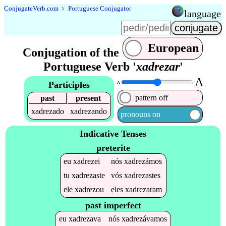
Conjugate
Verb
.
com
﹥
Portuguese Conjugator
language
European
Conjugation of the
Portuguese Verb '
xadrezar
'
A
Participles
A
pattern off
past
present
xadrezado
xadrezando
pronouns on
Indicative Tenses
preterite
eu
xadrezei
nós
xadrezámos
tu
xadrezaste
vós
xadrezastes
ele
xadrezou
eles
xadrezaram
past imperfect
eu
xadrezava
nós
xadrezávamos