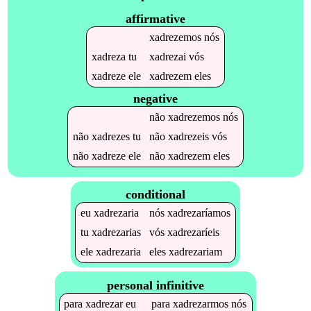
affirmative
xadrezemos
nós
xadreza
tu
xadrezai
vós
xadreze
ele
xadrezem
eles
negative
não
xadrezemos
nós
não
xadrezes
tu
não
xadrezeis
vós
não
xadreze
ele
não
xadrezem
eles
conditional
eu
xadrezaria
nós
xadrezaríamos
tu
xadrezarias
vós
xadrezaríeis
ele
xadrezaria
eles
xadrezariam
personal infinitive
para
xadrezar
eu
para
xadrezarmos
nós